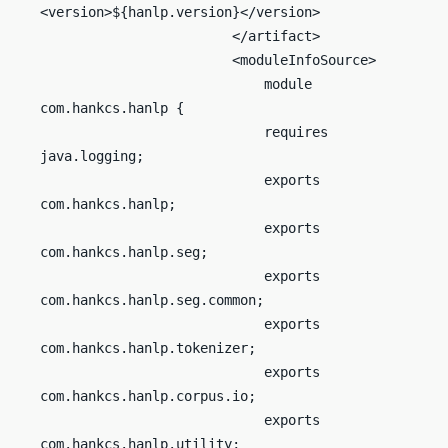
<version>${hanlp.version}</version>

                        </artifact>

                        <moduleInfoSource>

                            module 
com.hankcs.hanlp {

                            requires 
java.logging;

                            exports 
com.hankcs.hanlp;

                            exports 
com.hankcs.hanlp.seg;

                            exports 
com.hankcs.hanlp.seg.common;

                            exports 
com.hankcs.hanlp.tokenizer;

                            exports 
com.hankcs.hanlp.corpus.io;

                            exports 
com.hankcs.hanlp.utility;
