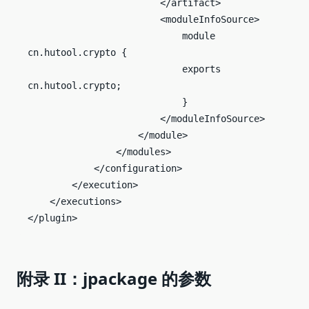
                        </artifact>

                        <moduleInfoSource>

                            module 
cn.hutool.crypto {

                            exports 
cn.hutool.crypto;

                            }

                        </moduleInfoSource>

                    </module>

                </modules>

            </configuration>

        </execution>

    </executions>

</plugin>
附录 II：jpackage 的参数