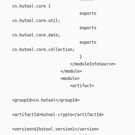
cn.hutool.core {

                            exports 
cn.hutool.core.util;

                            exports 
cn.hutool.core.date;

                            exports 
cn.hutool.core.collection;

                            }

                        </moduleInfoSource>

                    </module>

                    <module>

                        <artifact>

<groupId>cn.hutool</groupId>

<artifactId>hutool-crypto</artifactId>

<version>${hutool.version}</version>
