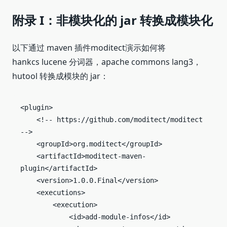
附录 I：非模块化的 jar 转换成模块化
以下通过 maven 插件moditect演示如何将
hankcs lucene 分词器，apache commons lang3，
hutool 转换成模块的 jar：
<plugin>

    <!-- https://github.com/moditect/moditect 
-->

    <groupId>org.moditect</groupId>

    <artifactId>moditect-maven-
plugin</artifactId>

    <version>1.0.0.Final</version>

    <executions>

        <execution>

            <id>add-module-infos</id>
