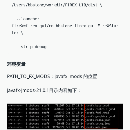
/Users/bbstone/workdir/FIREX_LIB/dist \

  --launcher 
fireX=firex.gui/cn.bbstone.firex.gui.FireXStar
ter \

  --strip-debug
环境变量
PATH_TO_FX_MODS：javafx jmods 的位置
javafx-jmods-21.0.1目录内容如下：