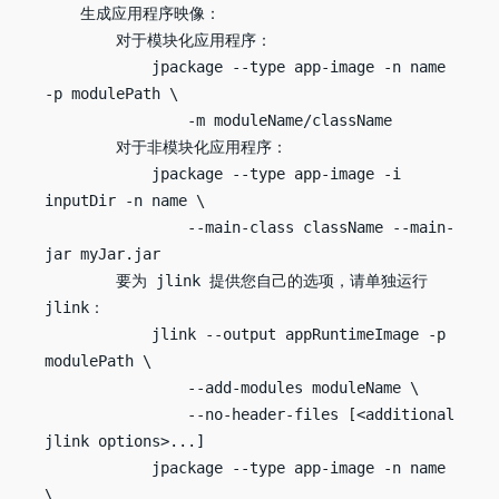
    生成应用程序映像：

        对于模块化应用程序：

            jpackage --type app-image -n name 
-p modulePath \

                -m moduleName/className

        对于非模块化应用程序：

            jpackage --type app-image -i 
inputDir -n name \

                --main-class className --main-
jar myJar.jar

        要为 jlink 提供您自己的选项，请单独运行 
jlink：

            jlink --output appRuntimeImage -p 
modulePath \

                --add-modules moduleName \

                --no-header-files [<additional 
jlink options>...]

            jpackage --type app-image -n name 
\
