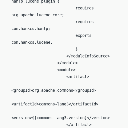
hanlp.lucene.plugin {

                            requires 
org.apache.lucene.core;

                            requires 
com.hankcs.hanlp;

                            exports 
com.hankcs.lucene;

                            }

                        </moduleInfoSource>

                    </module>

                    <module>

                        <artifact>

<groupId>org.apache.commons</groupId>

<artifactId>commons-lang3</artifactId>

<version>${commons-lang3.version}</version>

                        </artifact>
