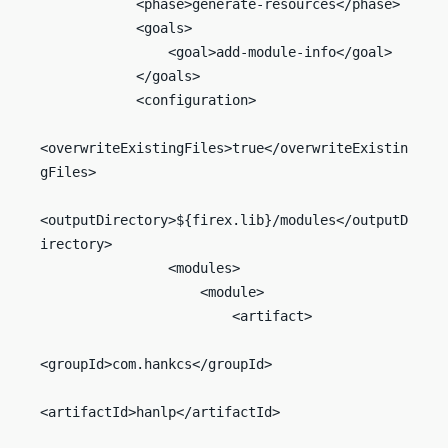
            <phase>generate-resources</phase>

            <goals>

                <goal>add-module-info</goal>

            </goals>

            <configuration>

<overwriteExistingFiles>true</overwriteExistin
gFiles>

<outputDirectory>${firex.lib}/modules</outputD
irectory>

                <modules>

                    <module>

                        <artifact>

<groupId>com.hankcs</groupId>

<artifactId>hanlp</artifactId>
