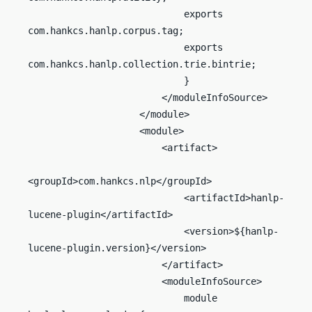
                            exports 
com.hankcs.hanlp.corpus.tag;

                            exports 
com.hankcs.hanlp.collection.trie.bintrie;

                            }

                        </moduleInfoSource>

                    </module>

                    <module>

                        <artifact>

<groupId>com.hankcs.nlp</groupId>

                            <artifactId>hanlp-
lucene-plugin</artifactId>

                            <version>${hanlp-
lucene-plugin.version}</version>

                        </artifact>

                        <moduleInfoSource>

                            module 