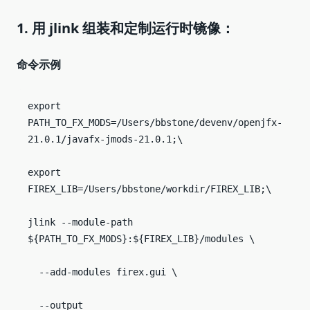
1.
用 jlink 组装和定制运行时镜像：
命令示例
export 
PATH_TO_FX_MODS=/Users/bbstone/devenv/openjfx-
21.0.1/javafx-jmods-21.0.1;\

export 
FIREX_LIB=/Users/bbstone/workdir/FIREX_LIB;\

jlink --module-path 
${PATH_TO_FX_MODS}:${FIREX_LIB}/modules \

  --add-modules firex.gui \

  --output 