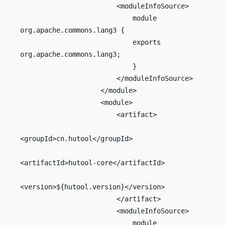
                        <moduleInfoSource>

                            module 
org.apache.commons.lang3 {

                            exports 
org.apache.commons.lang3;

                            }

                        </moduleInfoSource>

                    </module>

                    <module>

                        <artifact>

<groupId>cn.hutool</groupId>

<artifactId>hutool-core</artifactId>

<version>${hutool.version}</version>

                        </artifact>

                        <moduleInfoSource>

                            module 